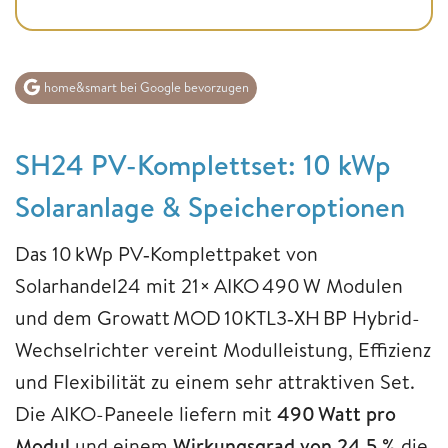
home&smart bei Google bevorzugen
SH24 PV-Komplettset: 10 kWp
Solaranlage & Speicheroptionen
Das 10 kWp PV‑Komplettpaket von
Solarhandel24 mit 21× AIKO 490 W Modulen
und dem Growatt MOD 10KTL3‑XH BP Hybrid-
Wechselrichter vereint Modulleistung, Effizienz
und Flexibilität zu einem sehr attraktiven Set.
Die AIKO-Paneele liefern mit
490 Watt pro
Modul
und einem
Wirkungsgrad von 24,5 %
die