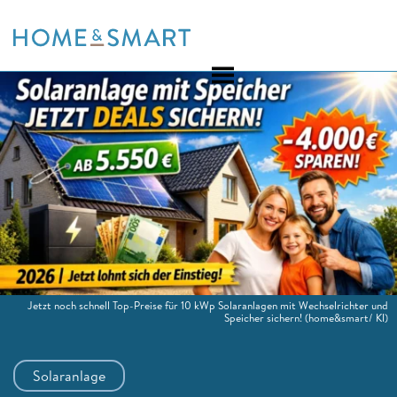
Skip
to
content
Jetzt noch schnell Top-Preise für 10 kWp Solaranlagen mit Wechselrichter und
Speicher sichern!
(home&smart/ KI)
Solaranlage