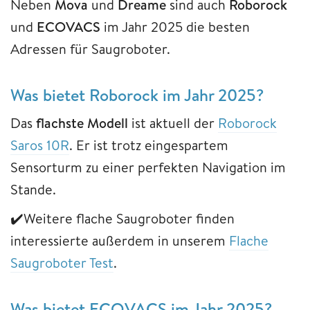
Neben
Mova
und
Dreame
sind auch
Roborock
und
ECOVACS
im Jahr 2025 die besten
Adressen für Saugroboter.
Was bietet Roborock im Jahr 2025?
Das
flachste Modell
ist aktuell der
Roborock
Saros 10R
. Er ist trotz eingespartem
Sensorturm zu einer perfekten Navigation im
Stande.
✔️Weitere flache Saugroboter finden
interessierte außerdem in unserem
Flache
Saugroboter Test
.
Was bietet ECOVACS im Jahr 2025?