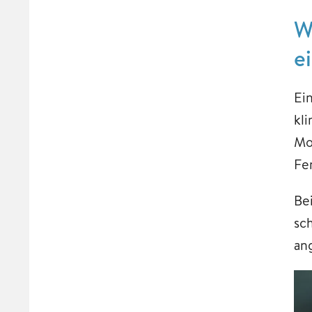
W
e
Ei
kl
Mo
Fe
Be
sc
an