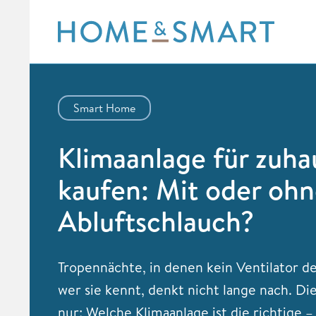
Skip
to
content
Smart Home
Klimaanlage für zuha
kaufen: Mit oder oh
Abluftschlauch?
Tropennächte, in denen kein Ventilator der
wer sie kennt, denkt nicht lange nach. Die
nur: Welche Klimaanlage ist die richtige –