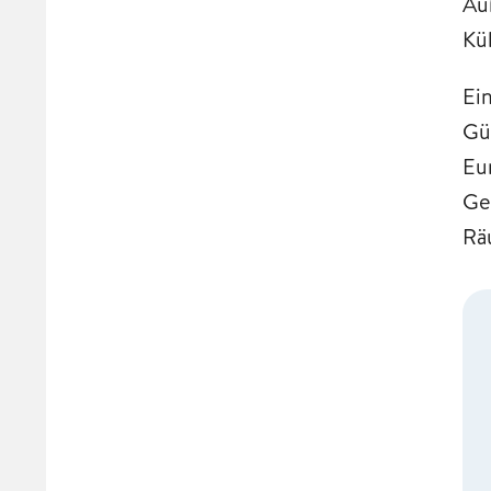
Au
Kü
Ein
Gü
Eu
Ge
Rä