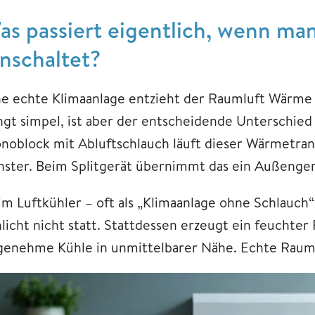
as passiert eigentlich, wenn ma
inschaltet?
ne echte Klimaanlage entzieht der Raumluft Wärme 
ingt simpel, ist aber der entscheidende Unterschie
noblock mit Abluftschlauch läuft dieser Wärmetran
nster. Beim Splitgerät übernimmt das ein Außenger
im Luftkühler – oft als „Klimaanlage ohne Schlauch“
hlicht nicht statt. Stattdessen erzeugt ein feuchter
genehme Kühle in unmittelbarer Nähe. Echte Rauma