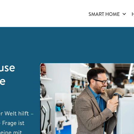
SMART HOME
use
ne
 Welt hilft –
 Frage ist
 eine mit