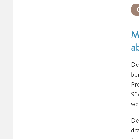
M
a
De
be
Pr
Sü
we
De
dr