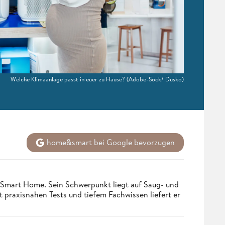
Welche Klimaanlage passt in euer zu Hause?
(Adobe-Sock/ Dusko)
home&smart bei Google bevorzugen
 Smart Home. Sein Schwerpunkt liegt auf Saug- und
t praxisnahen Tests und tiefem Fachwissen liefert er