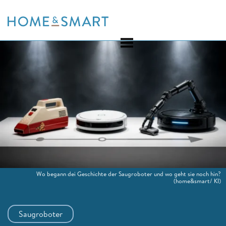
Skip
to
content
Wo begann dei Geschichte der Saugroboter und wo geht sie noch hin?
(home&smart/ KI)
Saugroboter