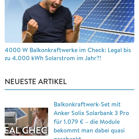
4000 W Balkonkraftwerke im Check: Legal bis
zu 4.000 kWh Solarstrom im Jahr?!
NEUESTE ARTIKEL
Balkonkraftwerk-Set mit
Anker Solix Solarbank 3 Pro
für 1.079 € – die Module
bekommt man dabei quasi
geschenkt