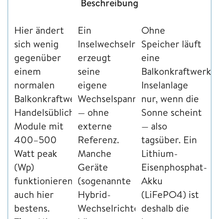
Beschreibung
Hier ändert
Ein
Ohne
sich wenig
Inselwechselrichter
Speicher läuft
gegenüber
erzeugt
eine
einem
seine
Balkonkraftwerk-
normalen
eigene
Inselanlage
Balkonkraftwerk.
Wechselspannung
nur, wenn die
Handelsübliche
— ohne
Sonne scheint
Module mit
externe
— also
400–500
Referenz.
tagsüber. Ein
Watt peak
Manche
Lithium-
(Wp)
Geräte
Eisenphosphat-
funktionieren
(sogenannte
Akku
auch hier
Hybrid-
(LiFePO4) ist
bestens.
Wechselrichter)
deshalb die