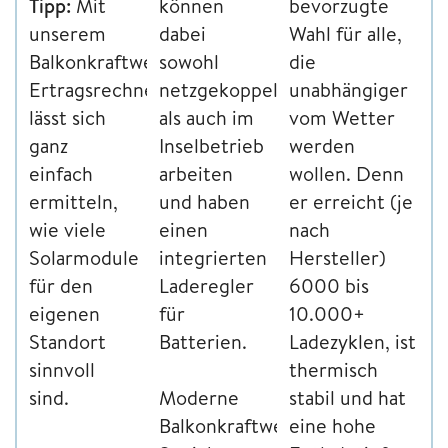
Tipp:
Mit
können
bevorzugte
unserem
dabei
Wahl für alle,
Balkonkraftwerk
sowohl
die
Ertragsrechner
netzgekoppelt
unabhängiger
lässt sich
als auch im
vom Wetter
ganz
Inselbetrieb
werden
einfach
arbeiten
wollen. Denn
ermitteln,
und haben
er erreicht (je
wie viele
einen
nach
Solarmodule
integrierten
Hersteller)
für den
Laderegler
6000 bis
eigenen
für
10.000+
Standort
Batterien.
Ladezyklen, ist
sinnvoll
thermisch
sind.
Moderne
stabil und hat
Balkonkraftwerk-
eine hohe