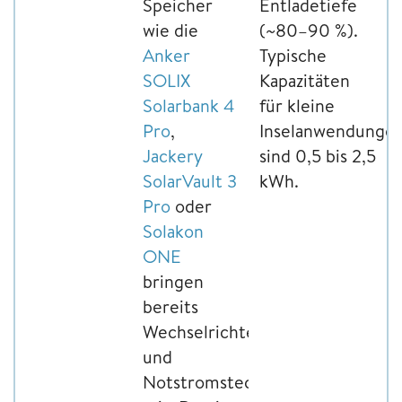
Speicher
Entladetiefe
wie die
(~80–90 %).
Anker
Typische
SOLIX
Kapazitäten
Solarbank 4
für kleine
Pro
,
Inselanwendunge
Jackery
sind 0,5 bis 2,5
SolarVault 3
kWh.
Pro
oder
Solakon
ONE
bringen
bereits
Wechselrichter
und
Notstromsteckdose