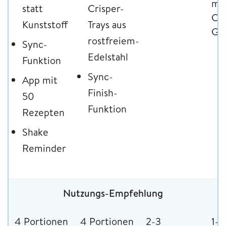
mit
statt
Crisper-
Ch
Kunststoff
Trays aus
Gar
rostfreiem-
Sync-
Edelstahl
Funktion
Sync-
App mit
Finish-
50
Funktion
Rezepten
Shake
Reminder
Nutzungs-Empfehlung
4 Portionen
4 Portionen
2-3
1-2