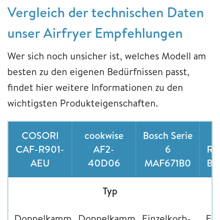
Vergleich der technischen Daten
unser Airfryer Empfehlungen
Wer sich noch unsicher ist, welches Modell am
besten zu den eigenen Bedürfnissen passt,
findet hier weitere Informationen zu den
wichtigsten Produkteigenschaften.
COSORI
cookwise
Bosch Serie
C
CAF-R901-
AF2-
6
RJ
AEU
40D06
MAF671B0
BL
Typ
Doppelkammer-
Doppelkammer-
Einzelkorb-
Ein