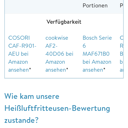
Portionen
Po
Verfügbarkeit
COSORI
cookwise
Bosch Serie
Ch
CAF-R901-
AF2-
6
RJ
AEU bei
40D06 bei
MAF671B0
BL
Amazon
Amazon
bei Amazon
be
ansehen
*
ansehen
*
ansehen
*
an
Wie kam unsere
Heißluftfritteusen-Bewertung
zustande?