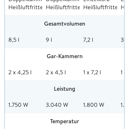
Heißluftfritteuse
Heißluftfritteuse
Heißluftfritteuse
Hei
Gesamtvolumen
8,5 l
9 l
7,2 l
3,7
Gar-Kammern
2 x 4,25 l
2 x 4,5 l
1 x 7,2 l
1 x
Leistung
1.750 W
3.040 W
1.800 W
1.
Temperatur