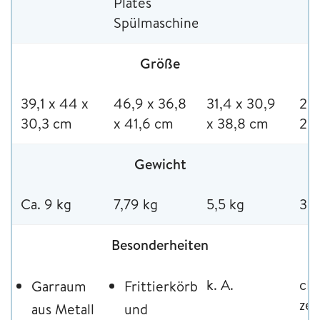
Plates
Spülmaschinenfest
Größe
39,1 x 44 x
46,9 x 36,8
31,4 x 30,9
25,
30,3 cm
x 41,6 cm
x 38,8 cm
26
Gewicht
Ca. 9 kg
7,79 kg
5,5 kg
3,4
Besonderheiten
k. A.
cE
Garraum
Frittierkörbe
zer
aus Metall
und