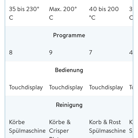
35 bis 230°
Max. 200°
40 bis 200
32 
C
C
°C
C
Programme
8
9
7
4
Bedienung
Touchdisplay
Touchdisplay
Touchdisplay
Tou
Reinigung
Körbe
Körbe &
Korb & Rost
Ko
Spülmaschinenfest
Crisper
Spülmaschinenfes
Sp