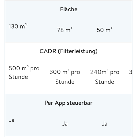
Fläche
2
130 m
78 m²
50 m²
CADR (Filterleistung)
500 m³ pro
300 m³ pro
240m³ pro
30
Stunde
Stunde
Stunde
Per App steuerbar
Ja
Ja
Ja