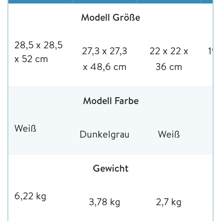
Modell Größe
28,5 x 28,5
27,3 x 27,3
22 x 22 x
19 
x 52 cm
x 48,6 cm
36 cm
Modell Farbe
Weiß
Dunkelgrau
Weiß
Gewicht
6,22 kg
3,78 kg
2,7 kg