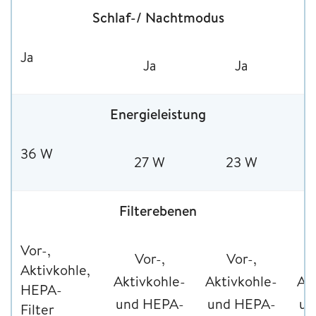
Schlaf-/ Nachtmodus
Ja
Ja
Ja
Energieleistung
36 W
27 W
23 W
Filterebenen
Vor-,
Vor-,
Vor-,
Aktivkohle,
Aktivkohle-
Aktivkohle-
Ak
HEPA-
und HEPA-
und HEPA-
un
Filter