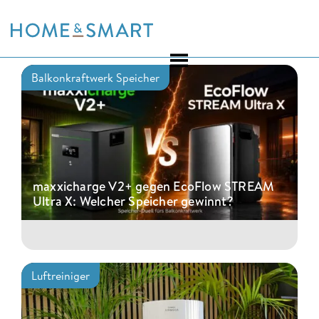
Skip
to
content
Balkonkraftwerk Speicher
maxxicharge V2+ gegen EcoFlow STREAM
Ultra X: Welcher Speicher gewinnt?
Luftreiniger