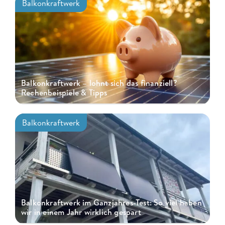
Balkonkraftwerk
Balkonkraftwerk – lohnt sich das finanziell?
Rechenbeispiele & Tipps
Balkonkraftwerk
Balkonkraftwerk im Ganzjahres-Test: So viel haben
wir in einem Jahr wirklich gespart