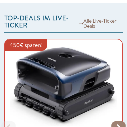
TOP-DEALS IM LIVE-
Alle Live-Ticker
➝
TICKER
Deals
450€ sparen!