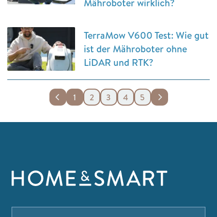
Mähroboter wirklich?
TerraMow V600 Test: Wie gut
ist der Mähroboter ohne
LiDAR und RTK?
1
2
3
4
5