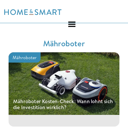
Skip
to
content
Mähroboter
Mähroboter
Mähroboter Kosten-Check: Wann lohnt sich
die Investition wirklich?