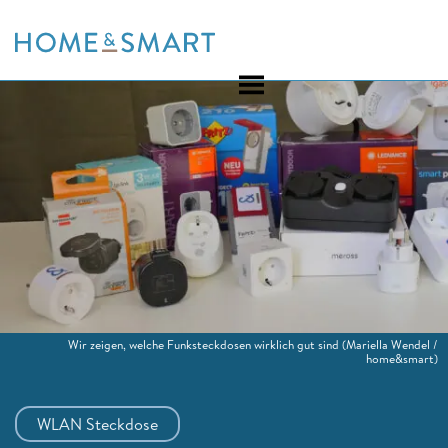
Skip
to
content
Wir zeigen, welche Funksteckdosen wirklich gut sind
(Mariella Wendel /
home&smart)
WLAN Steckdose