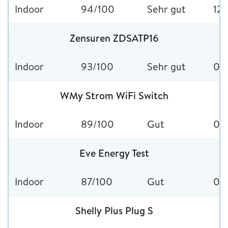
Indoor
94/100
Sehr gut
12
Zensuren ZDSATP16
Indoor
93/100
Sehr gut
01
WMy Strom WiFi Switch
Indoor
89/100
Gut
08
Eve Energy Test
Indoor
87/100
Gut
01
Shelly Plus Plug S