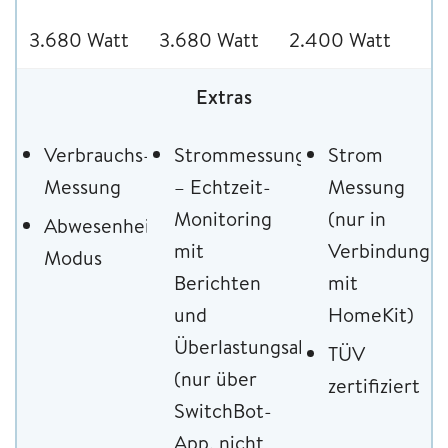
3.680 Watt
3.680 Watt
2.400 Watt
Extras
Verbrauchs-
Strommessung
Strom
Messung
– Echtzeit-
Messung
Monitoring
(nur in
Abwesenheits-
mit
Verbindung
Modus
Berichten
mit
und
HomeKit)
Überlastungsalarm
TÜV
(nur über
zertifiziert
SwitchBot-
App, nicht