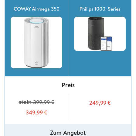
COWAY Airmega 350
Philips 1000i Series
Preis
statt
399,99
€
249,99
€
349,99
€
Zum Angebot