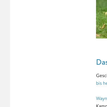
Da
Gesc
bis h
Wayn
Kamp