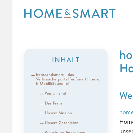
Skip
to
content
ho
INHALT
Ho
homeandsmart – das
Verbraucherportal für Smart Home,
E-Mobilität und IoT
Wer
Wer wir sind
Das Team
home
Unsere Mission
Home
Unsere Geschichte
unser
Wie wir uns finanzieren