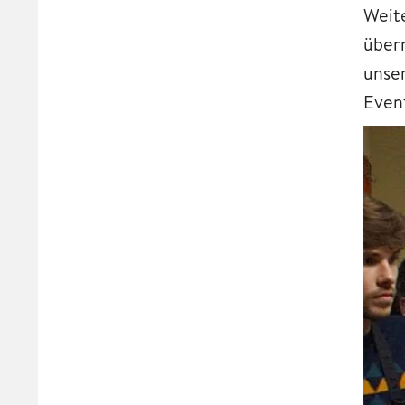
Weite
über
unse
Event