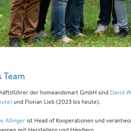
s Team
häftsführer der homeandsmart GmbH sind
David W
eute)
und Florian Lieb (2023 bis heute).
e Allinger
ist Head of Kooperationen und verantwo
agnen mit Herstellern und Händlern.