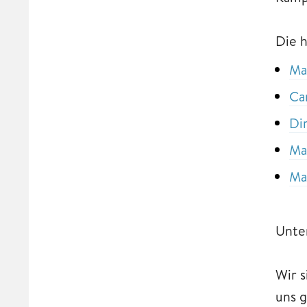
Die 
Ma
Ca
Di
Ma
Ma
Unter
Wir s
uns g