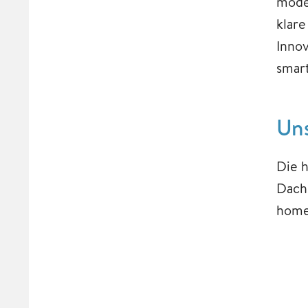
moder
klar
Innov
smar
Un
Die 
Dach
home