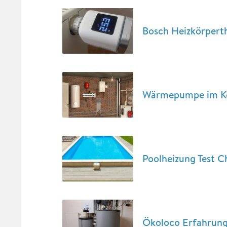
Bosch Heizkörperth
Wärmepumpe im Kell
Poolheizung Test C
Ökoloco Erfahrunge