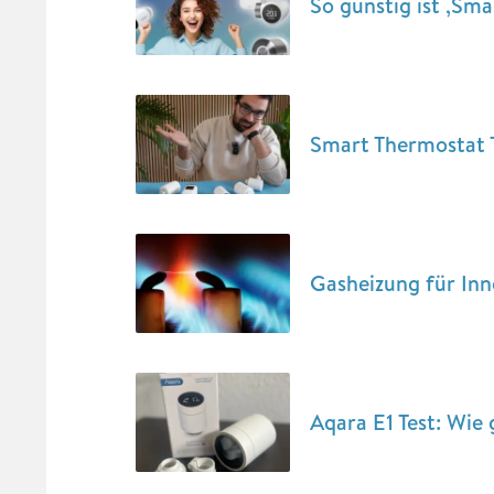
So günstig ist ‚Sma
Smart Thermostat T
Gasheizung für In
Aqara E1 Test: Wie