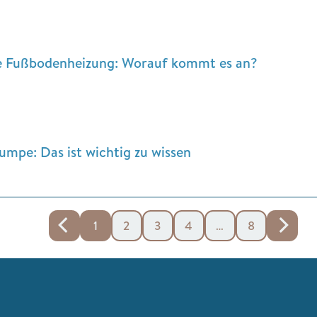
Fußbodenheizung: Worauf kommt es an?
pe: Das ist wichtig zu wissen
1
2
3
4
…
8