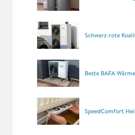
Schwarz-rote Koal
Beste BAFA Wärmep
SpeedComfort Heizk