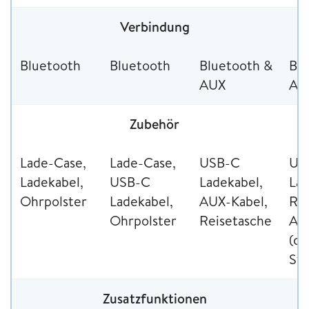
Verbindung
Bluetooth
Bluetooth
Bluetooth &
Blu
AUX
AU
Zubehör
Lade-Case,
Lade-Case,
USB-C
US
Ladekabel,
USB-C
Ladekabel,
Lad
Ohrpolster
Ladekabel,
AUX-Kabel,
Rei
Ohrpolster
Reisetasche
AU
(ca
St
Zusatzfunktionen