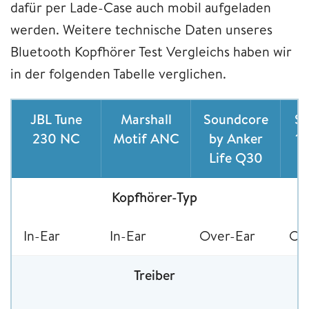
dafür per Lade-Case auch mobil aufgeladen
werden. Weitere technische Daten unseres
Bluetooth Kopfhörer Test Vergleichs haben wir
in der folgenden Tabelle verglichen.
JBL Tune
Marshall
Soundcore
S
230 NC
Motif ANC
by Anker
1
Life Q30
Kopfhörer-Typ
In-Ear
In-Ear
Over-Ear
Ov
Treiber