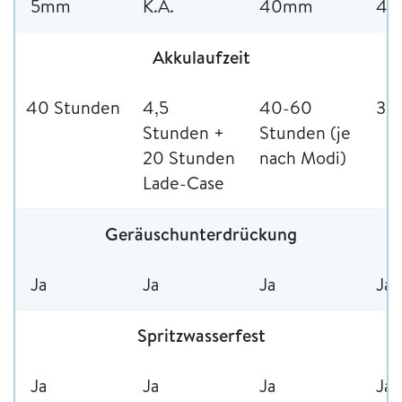
5mm
K.A.
40mm
4
Akkulaufzeit
40 Stunden
4,5
40-60
30
Stunden +
Stunden (je
20 Stunden
nach Modi)
Lade-Case
Geräuschunterdrückung
Ja
Ja
Ja
Ja
Spritzwasserfest
Ja
Ja
Ja
Ja