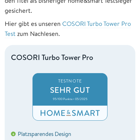
den Titel als bisheriger home&smart Testsieger
gesichert.
Hier gibt es unseren
COSORI Turbo Tower Pro
Test
zum Nachlesen.
COSORI Turbo Tower Pro
TESTNOTE
SEHR GUT
95/100 Punkte • 05/2025
Platzsparendes Design
+