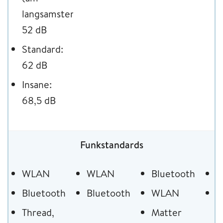
langsamsten):
52 dB
Standard:
62 dB
Insane:
68,5 dB
Funkstandards
WLAN
WLAN
Bluetooth
B
Bluetooth
Bluetooth
WLAN
W
m
Thread,
Matter