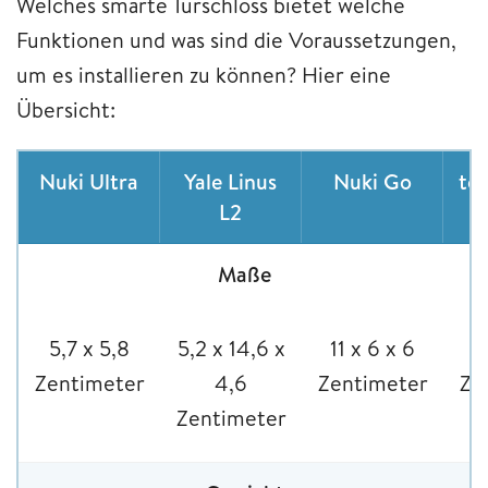
Welches smarte Türschloss bietet welche
Funktionen und was sind die Voraussetzungen,
um es installieren zu können? Hier eine
Übersicht:
Nuki Ultra
Yale Linus
Nuki Go
te
L2
Maße
‎5,7 x 5,8
5,2 x 14,6 x
‎11 x 6 x 6
4
Zentimeter
4,6
Zentimeter
Ze
Zentimeter