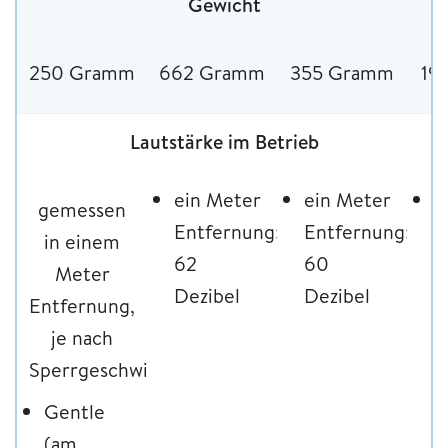
Gewicht
250 Gramm
662 Gramm
355 Gramm
19
Lautstärke im Betrieb
ein Meter
ein Meter
e
gemessen
Entfernung:
Entfernung:
E
in einem
62
60
6
Meter
Dezibel
Dezibel
D
Entfernung,
je nach
Sperrgeschwindigkeit:
Gentle
(am