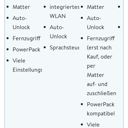
Matter
integriertes
Matter
A
WLAN
U
Auto-
Auto-
Unlock
Auto-
Unlock
F
Unlock
Fernzugriff
Fernzugriff
Sprachsteuerung
(erst nach
PowerPack
Kauf, oder
Viele
per
Einstellungsmöglichkeiten
Matter
auf- und
zuschließen)
PowerPack
kompatibel
Viele