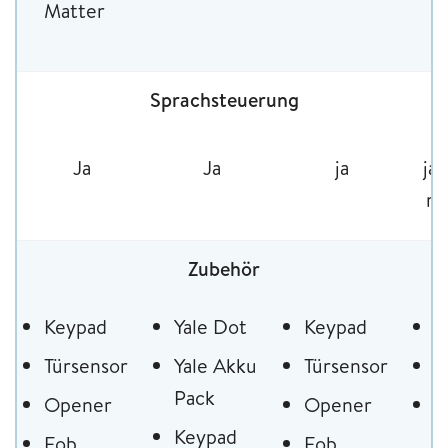
B
Matter
Sprachsteuerung
Ja
Ja
ja
ja,
mi
Zubehör
Keypad
Yale Dot
Keypad
B
Türsensor
Yale Akku
Türsensor
K
Pack
Opener
Opener
T
Keypad
Fob
Fob