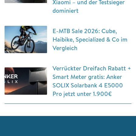
Xiaomi – und der Testsieger
dominiert
E-MTB Sale 2026: Cube,
Haibike, Specialized & Co im
Vergleich
Verrückter Dreifach Rabatt +
Smart Meter gratis: Anker
SOLIX Solarbank 4 E5000
Pro jetzt unter 1.900€