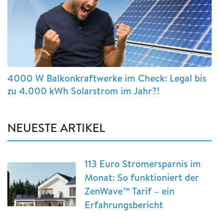
4000 W Balkonkraftwerke im Check: Legal bis
zu 4.000 kWh Solarstrom im Jahr?!
NEUESTE ARTIKEL
113 Euro Stromersparnis im
Monat: So funktioniert der
ZenWave™ Tarif – ein
Erfahrungsbericht