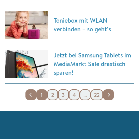
Toniebox mit WLAN
verbinden – so geht’s
Jetzt bei Samsung Tablets im
MediaMarkt Sale drastisch
sparen!
1
2
3
4
…
22