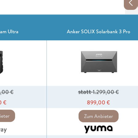
am Ultra
Anker SOLIX Solarbank 3 Pro
statt
9,00
€
1.299,00
€
0
€
899,00
€
eter
Zum Anbieter
way