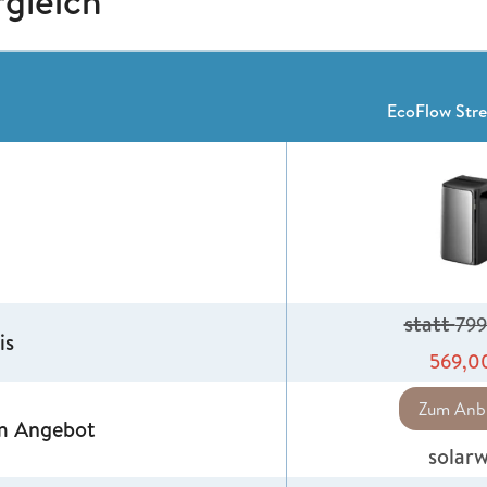
rgleich
EcoFlow Stre
statt
79
is
569,0
Zum Anbi
m Angebot
solar