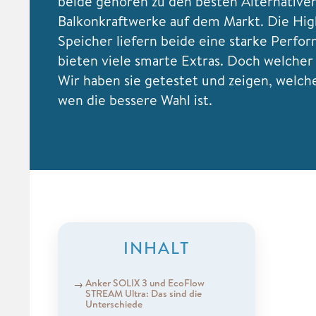
beide gehören zu den besten Alternativen
Balkonkraftwerke auf dem Markt. Die Hi
Speicher liefern beide eine starke Perfo
bieten viele smarte Extras. Doch welche
Wir haben sie getestet und zeigen, welch
wen die bessere Wahl ist.
INHALT
Anker SOLIX 3 und EcoFlow
STREAM Ultra: Das sind die
Unterschiede