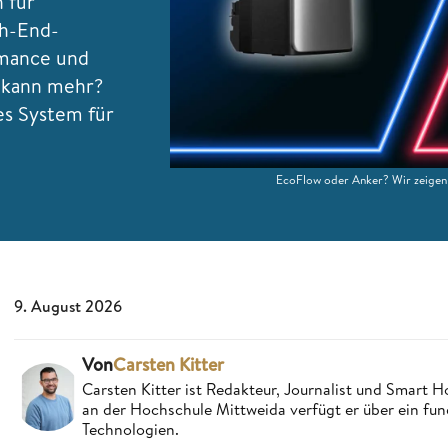
 für
gh-End-
rmance und
r kann mehr?
es System für
EcoFlow oder Anker? Wir zeigen 
9. August 2026
Von
Carsten Kitter
Carsten Kitter ist Redakteur, Journalist und Smar
an der Hochschule Mittweida verfügt er über ein fu
Technologien.