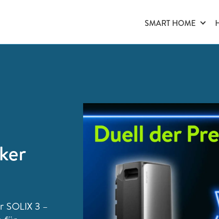
SMART HOME
ker
r SOLIX 3 –