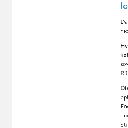
l
Da
ni
He
li
so
Rü
Di
op
En
un
St