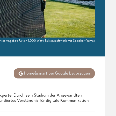
tarkes Angebot für ein 1.000 Watt Balkonkraftwerk mit Speicher
(Yuma)
home&smart bei Google bevorzugen
 Experte. Durch sein Studium der Angewandten
undiertes Verständnis für digitale Kommunikation