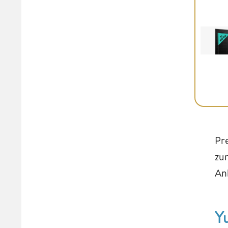
Pr
zu
Ank
Y