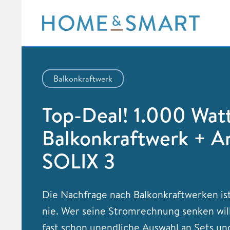
Skip
to
content
Balkonkraftwerk
Top-Deal! 1.000 Wat
Balkonkraftwerk + A
SOLIX 3
Die Nachfrage nach Balkonkraftwerken is
nie. Wer seine Stromrechnung senken will
fast schon unendliche Auswahl an Sets un