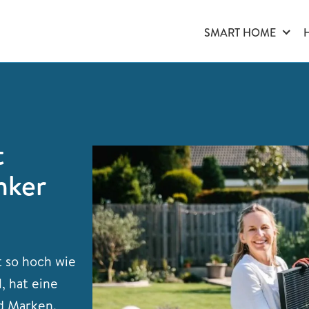
SMART HOME
t
nker
t so hoch wie
, hat eine
d Marken.