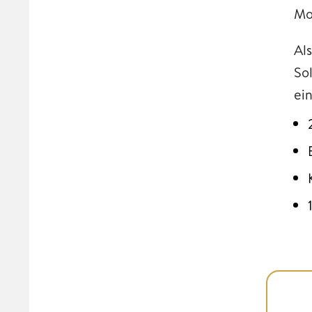
Mo
Al
So
ei