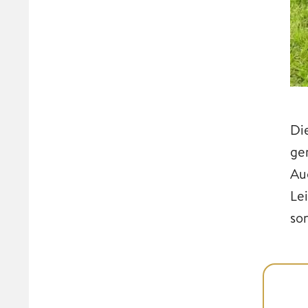
Di
ge
Au
Le
so