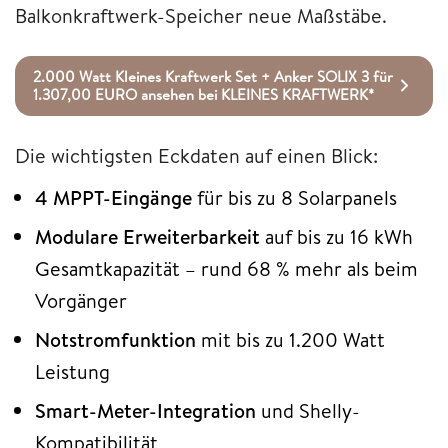
Balkonkraftwerk-Speicher neue Maßstäbe.
2.000 Watt Kleines Kraftwerk Set + Anker SOLIX 3 für
1.307,00 EURO ansehen bei KLEINES KRAFTWERK*
Die wichtigsten Eckdaten auf einen Blick:
4 MPPT-Eingänge
für bis zu 8 Solarpanels
Modulare Erweiterbarkeit
auf bis zu 16 kWh
Gesamtkapazität – rund 68 % mehr als beim
Vorgänger
Notstromfunktion
mit bis zu 1.200 Watt
Leistung
Smart-Meter-Integration
und Shelly-
Kompatibilität