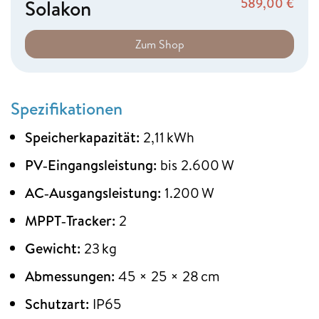
Solakon
589,00
€
Zum Shop
Spezifikationen
Speicherkapazität:
2,11 kWh
PV‑Eingangsleistung:
bis 2.600 W
AC‑Ausgangsleistung:
1.200 W
MPPT‑Tracker:
2
Gewicht:
23 kg
Abmessungen:
45 × 25 × 28 cm
Schutzart:
IP65