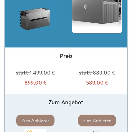
Preis
statt
statt
1.499,00
€
889,00
€
899,00
€
589,00
€
Zum Angebot
Zum Anbieter
Zum Anbieter