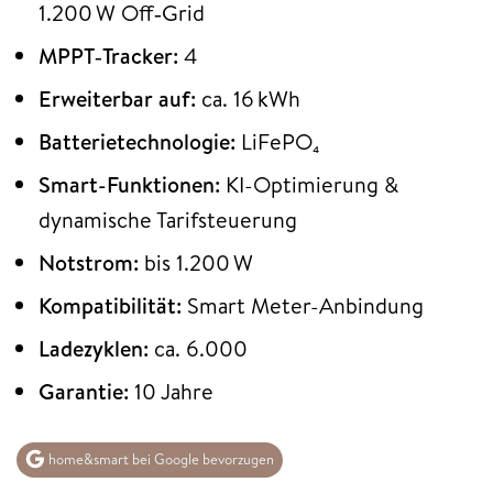
1.200 W Off‑Grid
MPPT‑Tracker:
4
Erweiterbar auf:
ca. 16 kWh
Batterietechnologie:
LiFePO₄
Smart-Funktionen:
KI-Optimierung &
dynamische Tarifsteuerung
Notstrom:
bis 1.200 W
Kompatibilität:
Smart Meter-Anbindung
Ladezyklen:
ca. 6.000
Garantie:
10 Jahre
home&smart bei Google bevorzugen