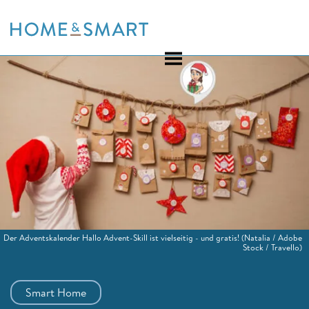
Skip
to
content
Der Adventskalender Hallo Advent-Skill ist vielseitig - und gratis!
(Natalia / Adobe
Stock / Travello)
Smart Home