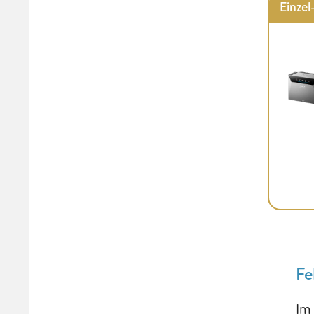
Einzel
Fe
Im