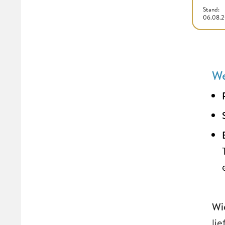
Stand:
06.08.
We
Wi
li