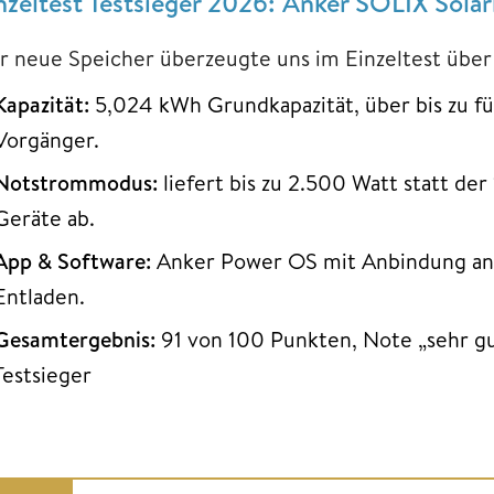
nzeltest Testsieger 2026: Anker SOLIX Sola
r neue Speicher überzeugte uns im Einzeltest über
Kapazität:
5,024 kWh Grundkapazität, über bis zu f
Vorgänger.
Notstrommodus:
liefert bis zu 2.500 Watt statt de
Geräte ab.
App & Software:
Anker Power OS mit Anbindung an 
Entladen.
Gesamtergebnis:
91 von 100 Punkten, Note „sehr gut
Testsieger