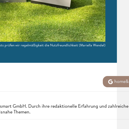
sts prüfen wir regelmäßigkeit die Nutzfreundlichkeit
(Mariella Wendel)
home&s
ndsmart GmbH. Durch ihre redaktionelle Erfahrung und zahlreich
xisnahe Themen.