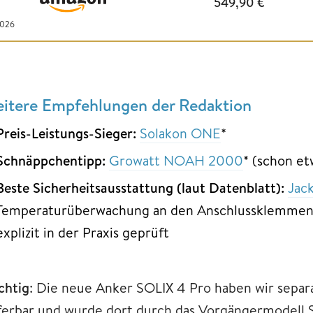
549,90
€
2026
itere Empfehlungen der Redaktion
Preis-Leistungs-Sieger:
Solakon ONE
*
Schnäppchentipp:
Growatt NOAH 2000
* (schon et
Beste Sicherheitsausstattung (laut Datenblatt):
Jack
Temperaturüberwachung an den Anschlussklemmen, 
explizit in der Praxis geprüft
chtig
: Die neue Anker SOLIX 4 Pro haben wir separa
eferbar und wurde dort durch das Vorgängermodell S