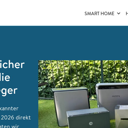
SMART HOME
icher
die
eger
kannter
 2026 direkt
ten wir,