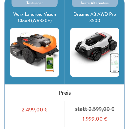
Testsieger
beste Alternative
Worx Landroid Vision
Dreame A3 AWD Pro
Cloud (WR330E)
3500
Preis
statt
2.599,00
€
2.499,00
€
1.999,00
€