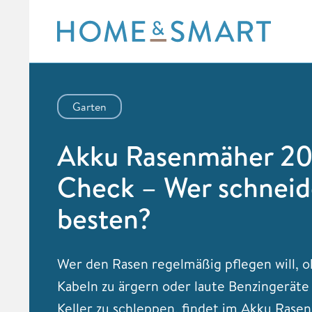
Skip
to
content
Garten
Akku Rasenmäher 20
Check – Wer schneid
besten?
Wer den Rasen regelmäßig pflegen will, o
Kabeln zu ärgern oder laute Benzingeräte
Keller zu schleppen, findet im Akku Rase