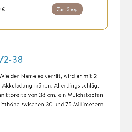
9
€
Zum Shop
8V2-38
ie der Name es verrät, wird er mit 2
r Akkuladung mähen. Allerdings schlägt
chnittbreite von 38 cm, ein Mulchstopfen
nitthöhe zwischen 30 und 75 Millimetern