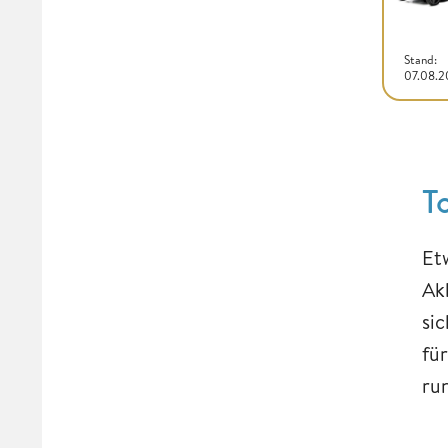
Stand:
07.08.
T
Et
Ak
si
fü
ru