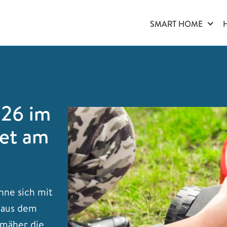
SMART HOME
26 im
et am
hne sich mit
 aus dem
nmäher die