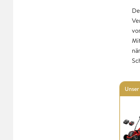
De
Ve
vo
Mi
nä
Sc
Unser 