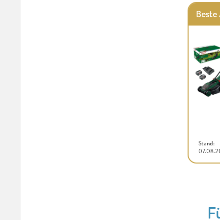
Beste 
Stand:
07.08.
F