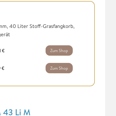
mm, 40 Liter Stoff-Grasfangkorb,
gerät
1
€
Zum Shop
9
€
Zum Shop
 43 Li M