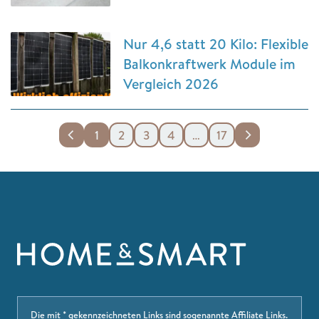
Nur 4,6 statt 20 Kilo: Flexible
Balkonkraftwerk Module im
Vergleich 2026
1
2
3
4
…
17
Die mit * gekennzeichneten Links sind sogenannte Affiliate Links.