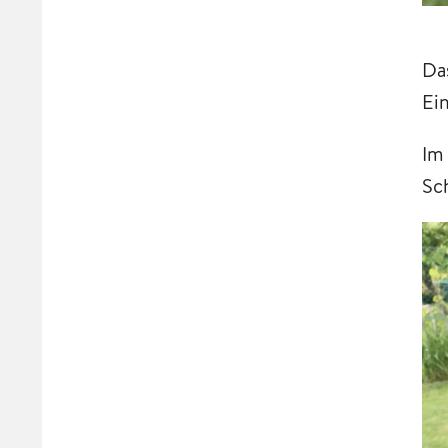
Da
Ei
Im
Sc