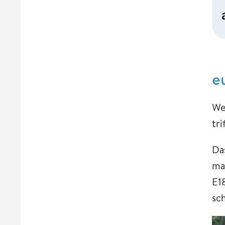
e
We
tri
Da
ma
E1
sc