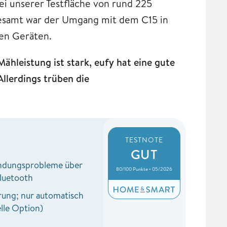
bei unserer Testfläche von rund 225
gesamt war der Umgang mit dem C15 in
ren Geräten.
hleistung ist stark, eufy hat eine gute
llerdings trüben die
TESTNOTE
GUT
indungsprobleme über
80/100 Punkte • 05/2026
luetooth
rung; nur automatisch
lle Option)