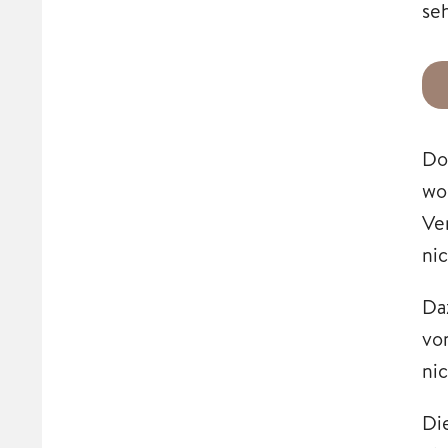
seh
Do
wo
Ve
ni
Da
vo
nic
Di