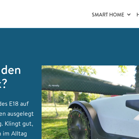
SMART HOME
 den
k?
des E18 auf
en ausgelegt
 Klingt gut,
 im Alltag