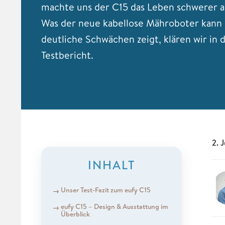
machte uns der C15 das Leben schwerer a
Was der neue kabellose Mähroboter kann
deutliche Schwächen zeigt, klären wir in 
Testbericht.
2. 
INHALT
Unser Test-Fazit zum eufy C15
eufy C15 – Design & Ausstattung im
Überblick