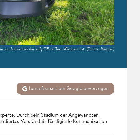
en und Schwächen der eufy C15 im Test offenbart hat.
(Dimitri Metzler)
home&smart bei Google bevorzugen
 Experte. Durch sein Studium der Angewandten
undiertes Verständnis für digitale Kommunikation