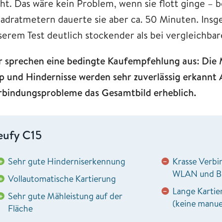
cht. Das wäre kein Problem, wenn sie flott ginge – 
adratmetern dauerte sie aber ca. 50 Minuten. Ins
serem Test deutlich stockender als bei vergleichba
r sprechen eine bedingte Kaufempfehlung aus: Die Mä
p und Hindernisse werden sehr zuverlässig erkannt A
rbindungsprobleme das Gesamtbild erheblich.
eufy C15
Sehr gute Hinderniserkennung
Krasse Verb
+
−
WLAN und B
Vollautomatische Kartierung
+
Lange Kartie
−
Sehr gute Mähleistung auf der
+
(keine manue
Fläche