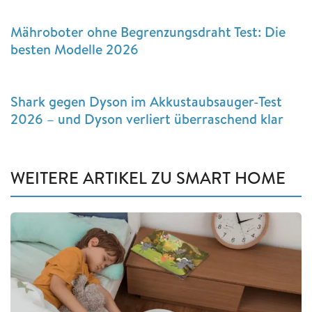
Mähroboter ohne Begrenzungsdraht Test: Die
besten Modelle 2026
Shark gegen Dyson im Akkustaubsauger-Test
2026 – und Dyson verliert überraschend klar
WEITERE ARTIKEL ZU SMART HOME