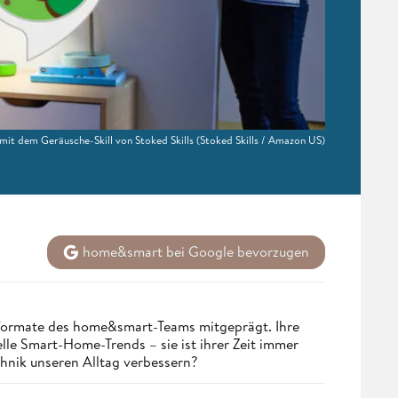
it dem Geräusche-Skill von Stoked Skills
(Stoked Skills / Amazon US)
home&smart bei Google bevorzugen
nformate des home&smart-Teams mitgeprägt. Ihre
lle Smart-Home-Trends – sie ist ihrer Zeit immer
chnik unseren Alltag verbessern?