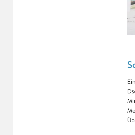
S
Ei
Ds
Mi
Me
Üb