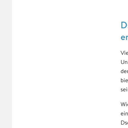
D
e
Vi
Un
de
bi
se
Wi
ei
Ds