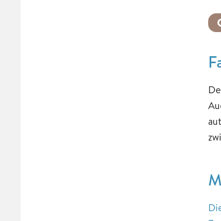
F
De
Au
au
zw
M
Die