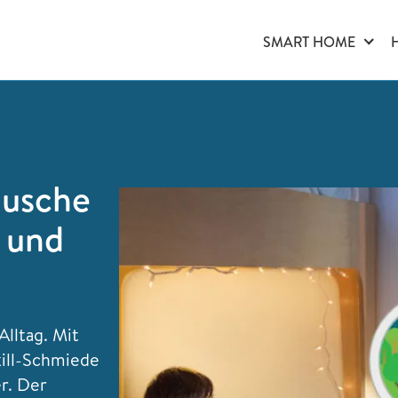
SMART HOME
äusche
n und
lltag. Mit
kill-Schmiede
er. Der