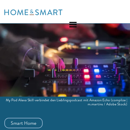
Skip
to
content
My Pod Alexa Skill verbindet den Lieblingspodcast mit Amazon Echo
(complize |
m.martins / Adobe Stock)
Smart Home