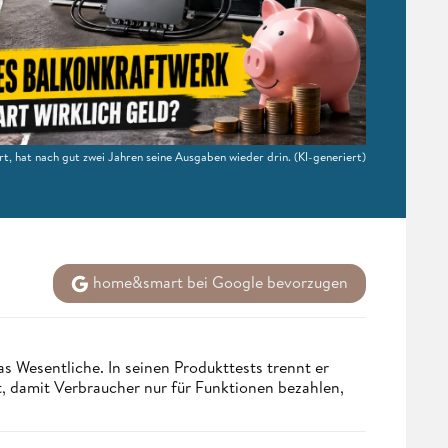
rt, hat nach gut zwei Jahren seine Ausgaben wieder drin.
(KI-generiert)
home&smart bei Google bevorzugen
s Wesentliche. In seinen Produkttests trennt er
 damit Verbraucher nur für Funktionen bezahlen,