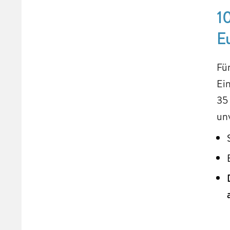
1
E
Fü
Ei
35
un