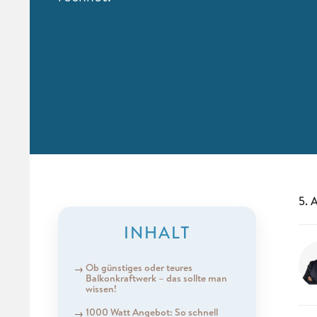
5. 
INHALT
Ob günstiges oder teures
Balkonkraftwerk – das sollte man
wissen!
1000 Watt Angebot: So schnell