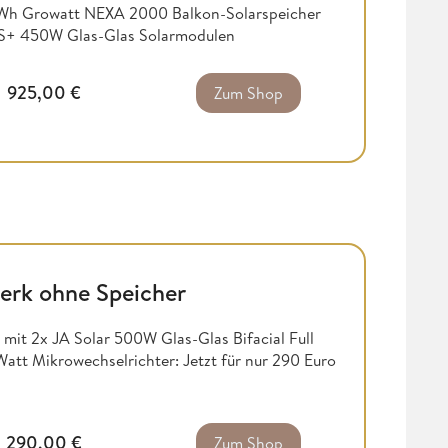
kWh Growatt NEXA 2000 Balkon-Solarspeicher
ar S+ 450W Glas-Glas Solarmodulen
925,00
€
Zum Shop
erk ohne Speicher
 mit 2x JA Solar 500W Glas-Glas Bifacial Full
tt Mikrowechselrichter: Jetzt für nur 290 Euro
290,00
€
Zum Shop