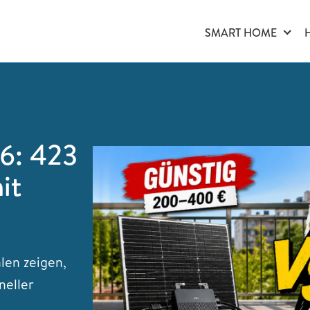
SMART HOME
6: 423
it
len zeigen,
neller