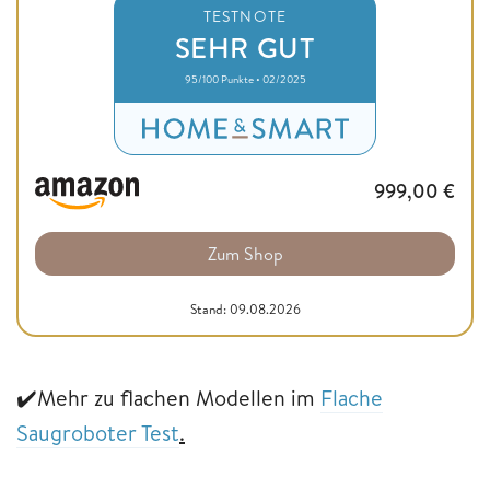
TESTNOTE
SEHR GUT
95/100 Punkte • 02/2025
999,00
€
Zum Shop
Stand: 09.08.2026
✔️Mehr zu flachen Modellen im
Flache
Saugro
b
oter Test
.