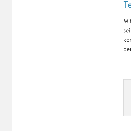
T
Mi
sei
ko
de