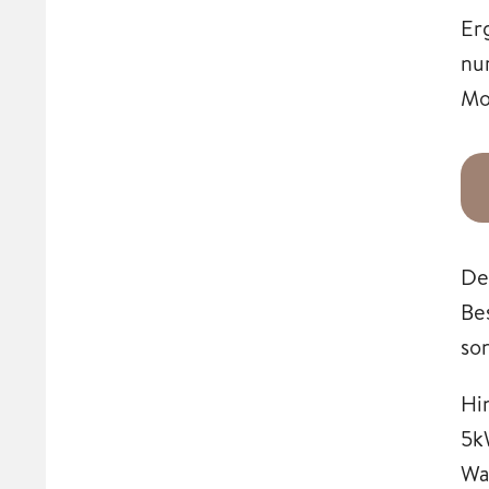
Er
nu
Mo
De
Be
so
Hi
5k
Wa