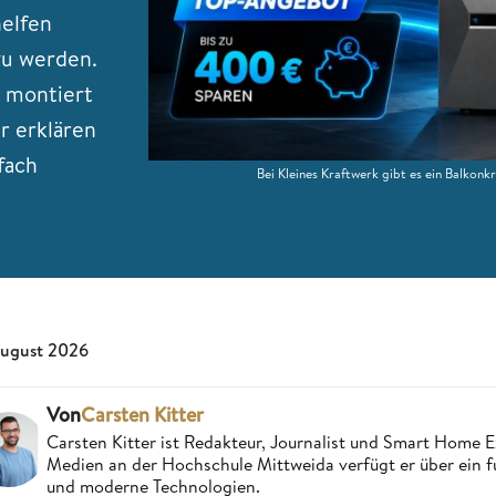
helfen
zu werden.
l montiert
r erklären
fach
Bei Kleines Kraftwerk gibt es ein Balkon
August 2026
Von
Carsten Kitter
Carsten Kitter ist Redakteur, Journalist und Smart Home
Medien an der Hochschule Mittweida verfügt er über ein f
und moderne Technologien.