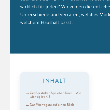
wirklich für jeden? Wir zeigen die entsc
Unterschiede und verraten, welches Mode
welchem Haushalt passt.
INHALT
Großer Anker-Speicher-Duell – Wie
wichtig ist KI?
Das Wichtigste auf einen Blick