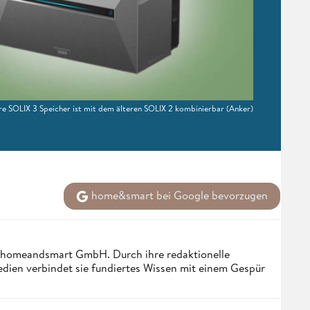
re SOLIX 3 Speicher ist mit dem älteren SOLIX 2 kombinierbar
(Anker)
home&smart bei Google bevorzugen
er homeandsmart GmbH. Durch ihre redaktionelle
dien verbindet sie fundiertes Wissen mit einem Gespür