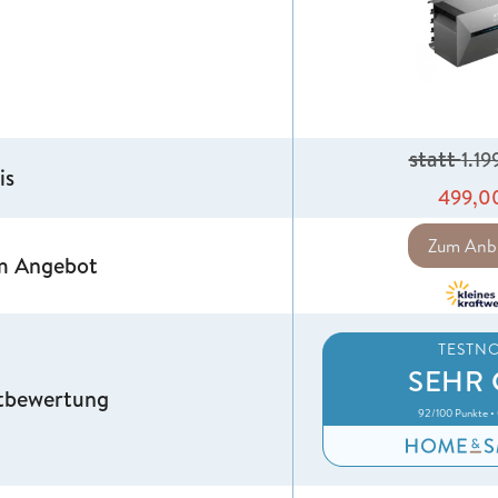
statt
1.1
is
499,0
Zum Anbi
m Angebot
TESTN
SEHR 
tbewertung
92/100 Punkte 