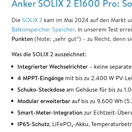
Anker SOLIX 2 E1600 Pro: Sol
Die
SOLIX 2
kam im Mai 2024 auf den Markt und
Balkonspeicher Speicher
. In unserem Test err
Punkten
(Note: „sehr gut“) – zu Recht, denn sie
Was die SOLIX 2 auszeichnet:
Integrierter Wechselrichter
– keine separate 
4 MPPT-Eingänge
mit bis zu 2.400 W PV-Le
Schuko-Steckdose
am Gehäuse für bis zu 1
Modular erweiterbar
auf bis zu 9.600 Wh (5
Smart-Meter-Integration
zur Echtzeit-Über
IP65-Schutz
, LiFePO₄-Akku, Temperaturbetr