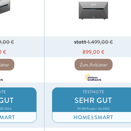
statt
99,00
€
1.499,00
€
0
€
899,00
€
eter
Zum Anbieter
OTE
TESTNOTE
GUT
SEHR GUT
• 05/2024
95/100 Punkte • 04/2025