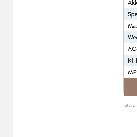
Ak
Spe
Max
Wec
AC
KI-
MP
Stand: