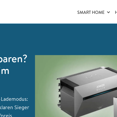
SMART HOME
paren?
im
C-Lademodus:
klaren Sieger
fpreis