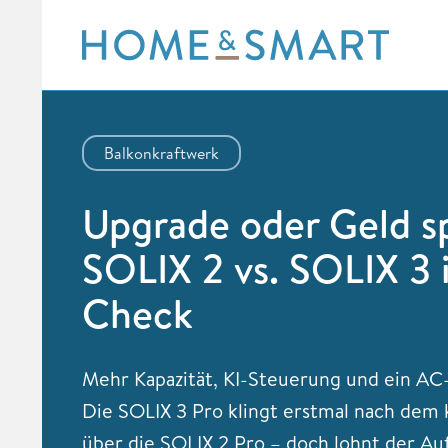
Skip
to
content
Balkonkraftwerk
Upgrade oder Geld s
SOLIX 2 vs. SOLIX 3 
Check
Mehr Kapazität, KI-Steuerung und ein A
Die SOLIX 3 Pro klingt erstmal nach dem 
über die SOLIX 2 Pro – doch lohnt der Au