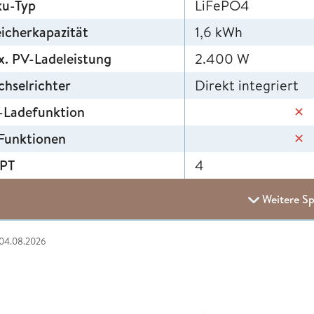
ku-Typ
LiFePO4
icherkapazität
1,6 kWh
. PV-Ladeleistung
2.400 W
hselrichter
Direkt integriert
-Ladefunktion
✕
Funktionen
✕
PT
4
Weitere Sp
 04.08.2026