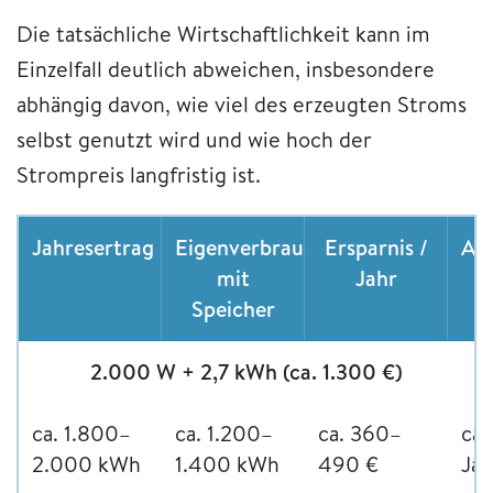
Die tatsächliche Wirtschaftlichkeit kann im
Einzelfall deutlich abweichen, insbesondere
abhängig davon, wie viel des erzeugten Stroms
selbst genutzt wird und wie hoch der
Strompreis langfristig ist.
Jahresertrag
Eigenverbrauch
Ersparnis /
Amo
mit
Jahr
Speicher
2.000 W + 2,7 kWh (ca. 1.300 €)
ca. 1.800–
ca. 1.200–
ca. 360–
ca.
2.000 kWh
1.400 kWh
490 €
Jah