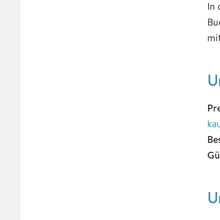
In
Bu
mi
U
Pr
ka
Be
Gü
U