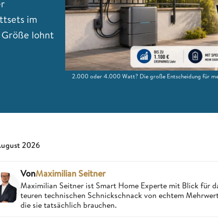
er
ttsets im
e Größe lohnt
2.000 oder 4.000 Watt? Die große Entscheidung für meh
August 2026
Von
Maximilian Seitner
Maximilian Seitner ist Smart Home Experte mit Blick für da
teuren technischen Schnickschnack von echtem Mehrwert,
die sie tatsächlich brauchen.