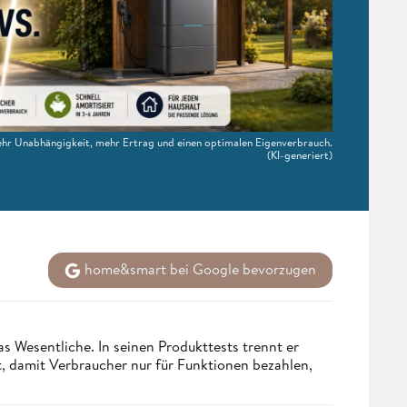
r Unabhängigkeit, mehr Ertrag und einen optimalen Eigenverbrauch.
(KI-generiert)
home&smart bei Google bevorzugen
s Wesentliche. In seinen Produkttests trennt er
 damit Verbraucher nur für Funktionen bezahlen,