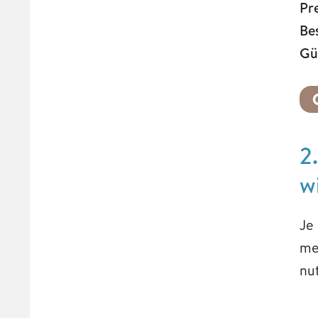
Pr
Be
Gü
2
w
Je
me
nut