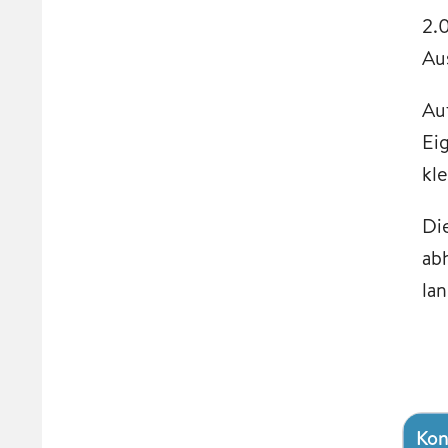
2.
Au
Au
Ei
kl
Di
ab
lan
Kon