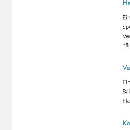
Ha
Ei
Sp
Ve
hä
Ve
Ei
Ba
Fl
Ko