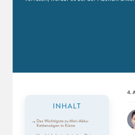
4. 
INHALT
Das Wichtigste zu Mini-Akku-
Kettensägen in Kürze