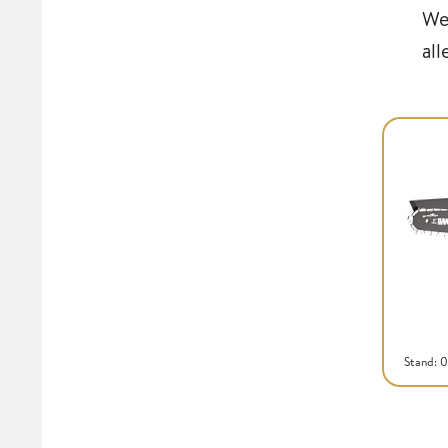
We
all
Stand: 