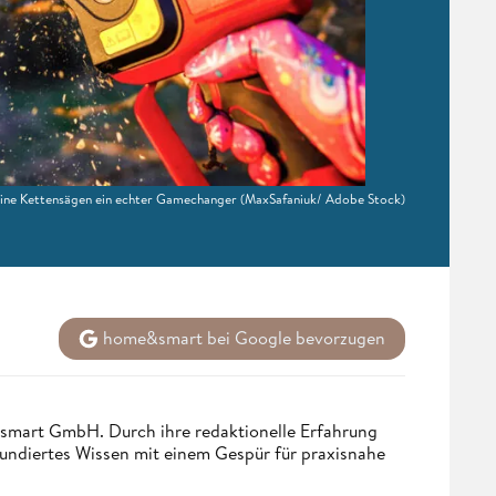
leine Kettensägen ein echter Gamechanger
(MaxSafaniuk/ Adobe Stock)
home&smart bei Google bevorzugen
ndsmart GmbH. Durch ihre redaktionelle Erfahrung
fundiertes Wissen mit einem Gespür für praxisnahe