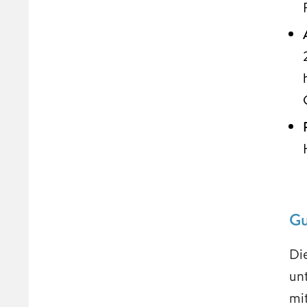
Gu
Di
un
mi