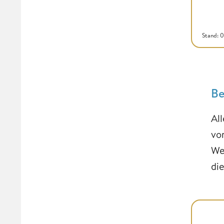
Stand: 
Be
All
vo
We
di