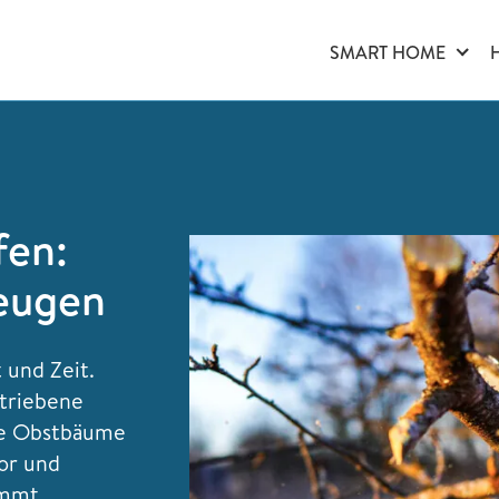
SMART HOME
fen:
eugen
 und Zeit.
triebene
ühe Obstbäume
vor und
ommt.