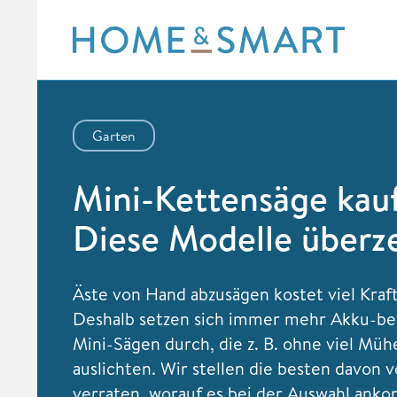
Skip
to
content
Garten
Mini-Kettensäge kau
Diese Modelle überz
Äste von Hand abzusägen kostet viel Kraft
Deshalb setzen sich immer mehr Akku-be
Mini-Sägen durch, die z. B. ohne viel M
auslichten. Wir stellen die besten davon 
verraten, worauf es bei der Auswahl ank