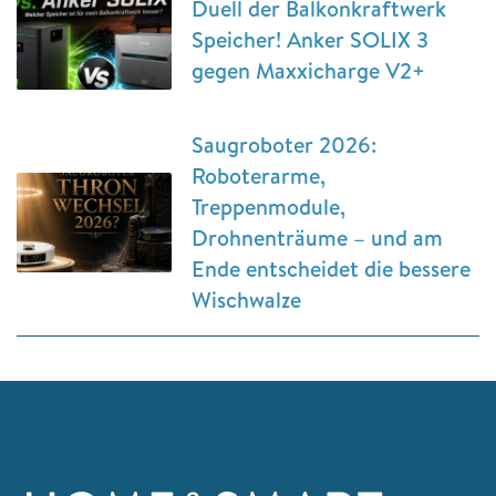
Duell der Balkonkraftwerk
Speicher! Anker SOLIX 3
gegen Maxxicharge V2+
Saugroboter 2026:
Roboterarme,
Treppenmodule,
Drohnenträume – und am
Ende entscheidet die bessere
Wischwalze