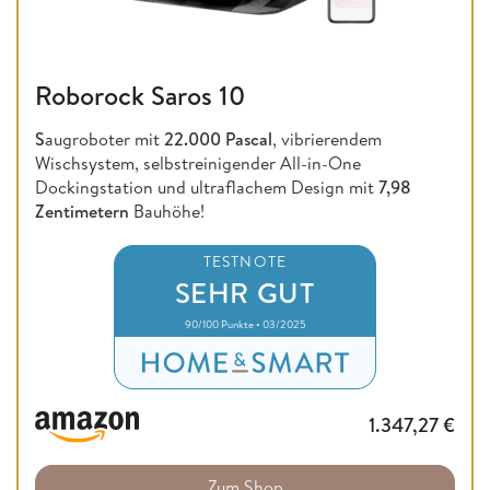
Roborock Saros 10
S
augroboter mit
22.000 Pascal
, vibrierendem
Wischsystem, selbstreinigender All-in-One
Dockingstation und ultraflachem Design mit
7,98
Zentimetern
Bauhöhe!
TESTNOTE
SEHR GUT
90/100 Punkte • 03/2025
1.347,27
€
Zum Shop