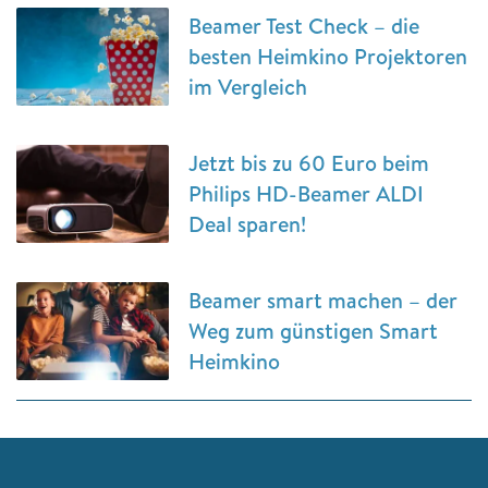
Beamer Test Check – die
besten Heimkino Projektoren
im Vergleich
Jetzt bis zu 60 Euro beim
Philips HD-Beamer ALDI
Deal sparen!
Beamer smart machen – der
Weg zum günstigen Smart
Heimkino