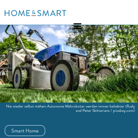
Skip
to
content
Nie wieder selbst mähen: Autonome Mähroboter werden immer beliebter
(Rudy
and Peter Skitterians / pixabay.com)
Smart Home