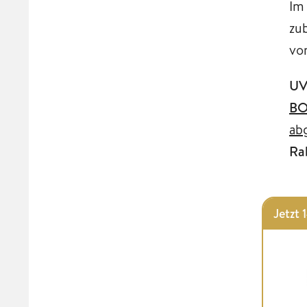
Im
zu
vo
UV
BO
ab
Ra
Jetzt 