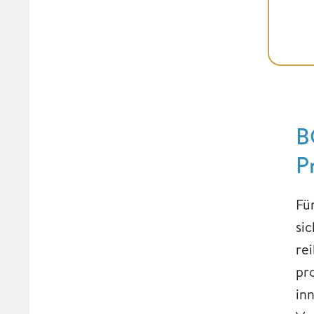
B
P
Fü
si
re
pr
in