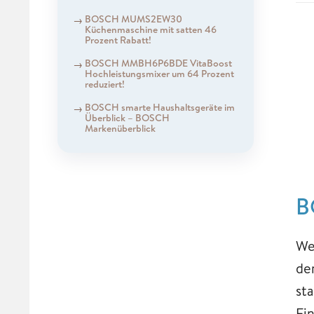
BOSCH MUMS2EW30
Küchenmaschine mit satten 46
Prozent Rabatt!
BOSCH MMBH6P6BDE VitaBoost
Hochleistungsmixer um 64 Prozent
reduziert!
BOSCH smarte Haushaltsgeräte im
Überblick – BOSCH
Markenüberblick
B
We
de
st
Fi