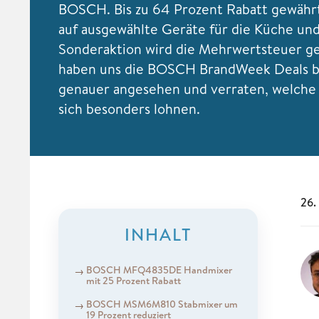
BOSCH. Bis zu 64 Prozent Rabatt gewährt
auf ausgewählte Geräte für die Küche und
Sonderaktion wird die Mehrwertsteuer g
haben uns die BOSCH BrandWeek Deals b
genauer angesehen und verraten, welch
sich besonders lohnen.
26.
INHALT
BOSCH MFQ4835DE Handmixer
mit 25 Prozent Rabatt
BOSCH MSM6M810 Stabmixer um
19 Prozent reduziert