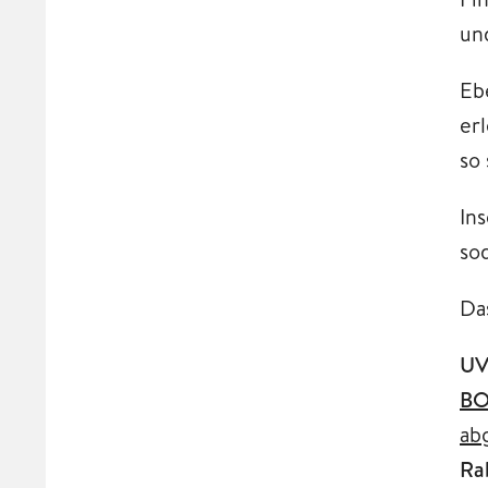
un
Eb
er
so
In
sod
Da
UV
BO
ab
Ra