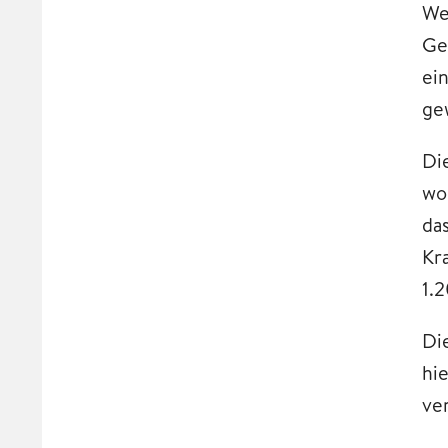
We
Ge
ei
ge
Di
wo
da
Kr
1.
Di
hi
ve