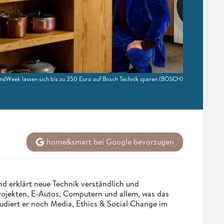
andWeek lassen sich bis zu 350 Euro auf Bosch Technik sparen
(BOSCH)
home&smart bei Google bevorzugen
d erklärt neue Technik verständlich und
Projekten, E-Autos, Computern und allem, was das
udiert er noch Media, Ethics & Social Change im