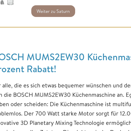
Weiter zu Saturn
OSCH MUMS2EW30 Küchenmasch
rozent Rabatt!
r alle, die es sich etwas bequemer wünschen und den
ch die BOSCH MUMS2EW30 Küchenmaschine an. Egal 
iben oder scheiden: Die Küchenmaschine ist multifun
oblemlos. Der 700 Watt starke Motor sorgt für 12
novative 3D Planetary Mixing Technologie ermöglich