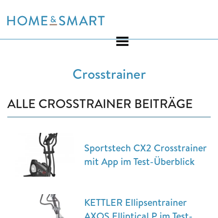
Skip
to
content
Crosstrainer
ALLE CROSSTRAINER BEITRÄGE
Sportstech CX2 Crosstrainer
mit App im Test-Überblick
KETTLER Ellipsentrainer
AXOS Elliptical P im Test-