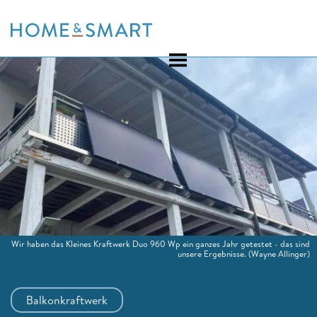
Skip
to
content
Wir haben das Kleines Kraftwerk Duo 960 Wp ein ganzes Jahr getestet - das sind
unsere Ergebnisse.
(Wayne Allinger)
Balkonkraftwerk