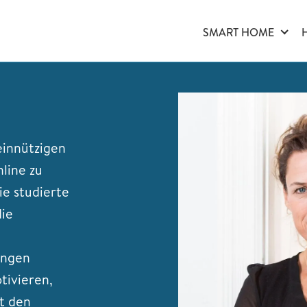
SMART HOME
einnützigen
line zu
ie studierte
die
ungen
tivieren,
it den