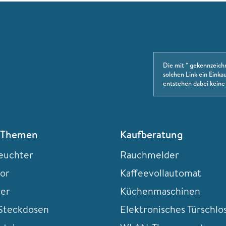
Die mit * gekennzeich
solchen Link ein Einkau
entstehen dabei keine
 Themen
Kaufberatung
euchter
Rauchmelder
tor
Kaffeevollautomat
rer
Küchenmaschinen
teckdosen
Elektronisches Türschlo