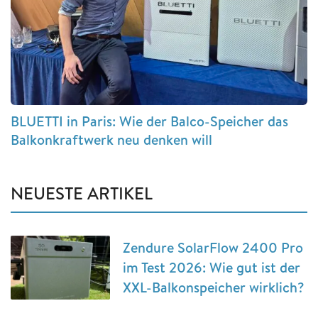
BLUETTI in Paris: Wie der Balco-Speicher das
Balkonkraftwerk neu denken will
NEUESTE ARTIKEL
Zendure SolarFlow 2400 Pro
im Test 2026: Wie gut ist der
XXL-Balkonspeicher wirklich?