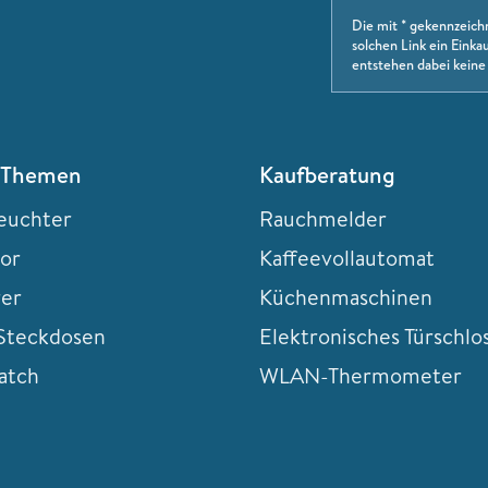
Die mit * gekennzeich
solchen Link ein Einkau
entstehen dabei keine
 Themen
Kaufberatung
euchter
Rauchmelder
tor
Kaffeevollautomat
rer
Küchenmaschinen
teckdosen
Elektronisches Türschlo
atch
WLAN-Thermometer