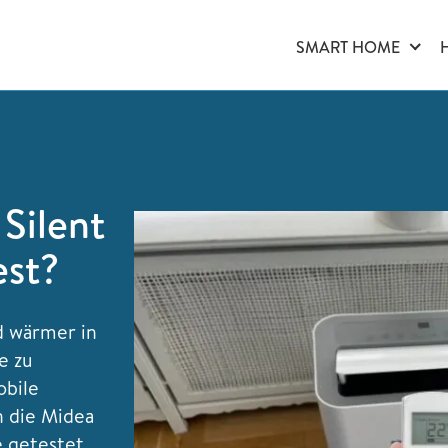
SMART HOME
Silent
est?
d wärmer in
e zu
obile
n die Midea
e getestet