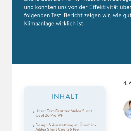
und konnten uns von der Effektivität übe
folgenden Test-Bericht zeigen wir, wie gu
Klimaanlage wirklich ist.
4. 
INHALT
Unser Test-Fazit zur Midea Silent
Cool 26 Pro WF
Design & Ausstattung im Überblick
Midea Silent Cool 26 Pro