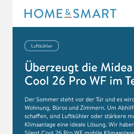
Skip
to
content
Luftkühler
Überzeugt die Midea 
Cool 26 Pro WF im T
Der Sommer steht vor der Tür und es wir
Wohnung, Büros und Zimmern. Um Abhilf
schaffen, sind Luftkühler oder stärkere m
Klimaanlage eine ideale Lösung. Wir habe
Silent Cool 26 Pro WF mobile Klimaanlag