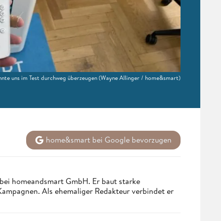
nnte uns im Test durchweg überzeugen
(Wayne Allinger / home&smart)
home&smart bei Google bevorzugen
 bei homeandsmart GmbH. Er baut starke
 Kampagnen. Als ehemaliger Redakteur verbindet er