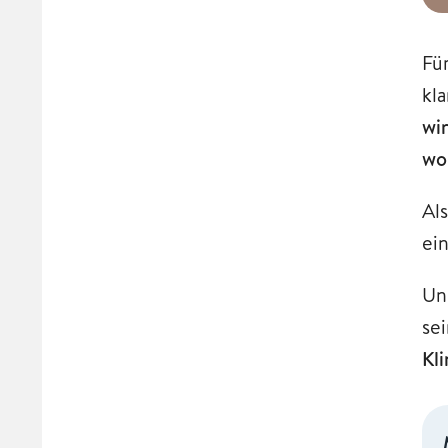
Fü
kl
wi
wo
Al
ei
Un
se
Kl