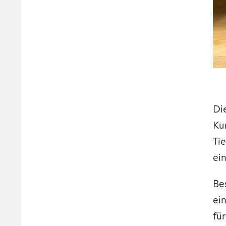
Di
Ku
Ti
ei
Be
ei
fü